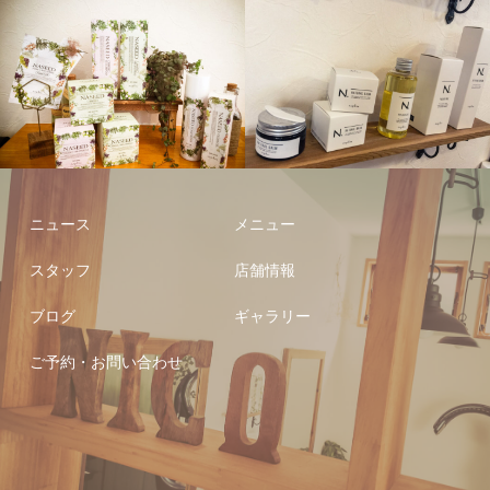
しっとり、さらさらにしたい方限定！即効果を実感できます！
ポイントカラー
ポイントストレート（前髪のみ）
4,500円
4,500円
（7才）
8,5
縮毛矯正
12,000円
袴 （小学生）
8,5
（大学生）
10,
訪問着・小紋
9,5
ニュース
メニュー
留袖・振袖
11,
スタッフ
店舗情報
成人式
18,
ブログ
ギャラリー
成人式（メイク込）
24,
ご予約・お問い合わせ
ポイントメイク
2,5
フルメイク
3,5