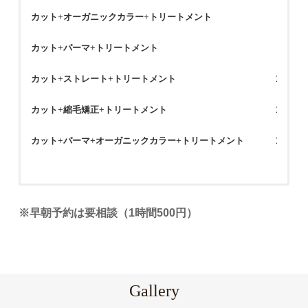
カット
+
オーガニックカラー
+
トリートメント
8,500
カット
+
パーマ
+
トリートメント
9,500
カット
+
ストレート
+
トリートメント
11,000
カット
+
縮毛矯正
+
トリートメント
13,000
カット
+
パーマ
+
オーガニックカラー
+
トリートメント
15,500
大人カット
オーガニックカラー
全体パーマ
頭皮スキャルプトリートメント（10分）
10分Spa
ヘアセット
オールアップ
6,500円
1,500円
3,500円
6,500円
4,0
1,5
※早朝予約は要相談（1時間500円）
毛穴の汚れと頭皮の詰まりをごっそり取り除きます！
学生カット（高校生）
オーガニックカラー（白髪染め）
ポイントパーマ
15分Spa
4,500円～
2,000円
2,700円
6,000円
キッズセット
3,0
オーガニックオイルトリートメント（10分）
2,0
学生カット（中学生）
マニキュア
ストレート
20分Spa
10,000円
2,500円
2,500円
6,000円
着付け
七五三 （3才）
7,5
カラーの色持ちを良くし、保湿しながら潤いとツヤをプラス！
(※要予約。ヘアセット込。割引対象外)
Gallery
Jrカット（〜小学生）
ダブルカラー
ポイントストレート
5,500円～
2,200円
12,000円
ヒアルフッ素トリートメント（15分）
（5才）
8,5
3,0